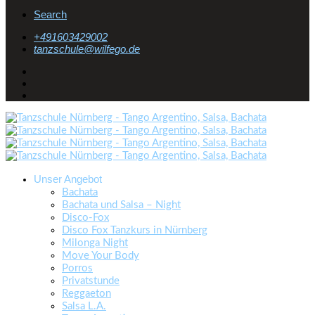
Search
+491603429002
ed.ogefliw@eluhcsznat
Unser Angebot
Bachata
Bachata und Salsa – Night
Disco-Fox
Disco Fox Tanzkurs in Nürnberg
Milonga Night
Move Your Body
Porros
Privatstunde
Reggaeton
Salsa L.A.