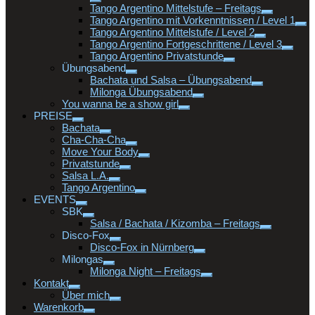
Tango Argentino Mittelstufe – Freitags
Tango Argentino mit Vorkenntnissen / Level 1
Tango Argentino Mittelstufe / Level 2
Tango Argentino Fortgeschrittene / Level 3
Tango Argentino Privatstunde
Übungsabend
Bachata und Salsa – Übungsabend
Milonga Übungsabend
You wanna be a show girl
PREISE
Bachata
Cha-Cha-Cha
Move Your Body
Privatstunde
Salsa L.A.
Tango Argentino
EVENTS
SBK
Salsa / Bachata / Kizomba – Freitags
Disco-Fox
Disco-Fox in Nürnberg
Milongas
Milonga Night – Freitags
Kontakt
Über mich
Warenkorb