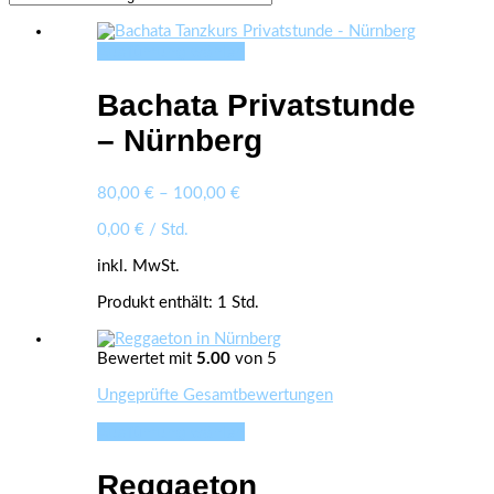
Ausführung wählen
Dieses
Produkt
weist
Bachata Privatstunde
mehrere
Varianten
– Nürnberg
auf.
Die
Optionen
80,00
€
–
100,00
€
können
auf
0,00
€
/
Std.
der
inkl. MwSt.
Produktseite
gewählt
Produkt enthält: 1
Std.
werden
Bewertet mit
5.00
von 5
Ungeprüfte Gesamtbewertungen
Ausführung wählen
Dieses
Produkt
weist
Reggaeton
mehrere