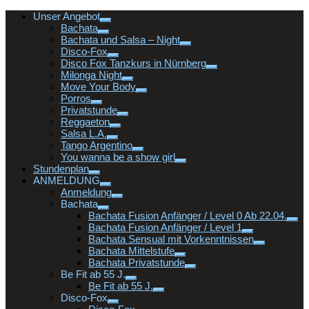
Unser Angebot
Bachata
Bachata und Salsa – Night
Disco-Fox
Disco Fox Tanzkurs in Nürnberg
Milonga Night
Move Your Body
Porros
Privatstunde
Reggaeton
Salsa L.A.
Tango Argentino
You wanna be a show girl
Stundenplan
ANMELDUNG
Anmeldung
Bachata
Bachata Fusion Anfänger / Level 0 Ab 22.04.
Bachata Fusion Anfänger / Level 1
Bachata Sensual mit Vorkenntnissen
Bachata Mittelstufe
Bachata Privatstunde
Be Fit ab 55 J.
Be Fit ab 55 J.
Disco-Fox