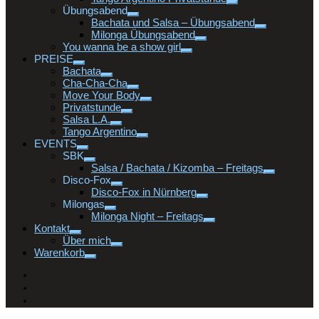
Übungsabend
Bachata und Salsa – Übungsabend
Milonga Übungsabend
You wanna be a show girl
PREISE
Bachata
Cha-Cha-Cha
Move Your Body
Privatstunde
Salsa L.A.
Tango Argentino
EVENTS
SBK
Salsa / Bachata / Kizomba – Freitags
Disco-Fox
Disco-Fox in Nürnberg
Milongas
Milonga Night – Freitags
Kontakt
Über mich
Warenkorb