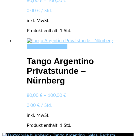
80,00
€
–
100,00
€
können
auf
0,00
€
/
Std.
der
inkl. MwSt.
Produktseite
gewählt
Produkt enthält: 1
Std.
werden
Ausführung wählen
Dieses
Produkt
weist
Tango Argentino
mehrere
Varianten
Privatstunde –
auf.
Nürnberg
Die
Optionen
können
auf
80,00
€
–
100,00
€
der
0,00
€
/
Std.
Produktseite
gewählt
inkl. MwSt.
werden
Produkt enthält: 1
Std.