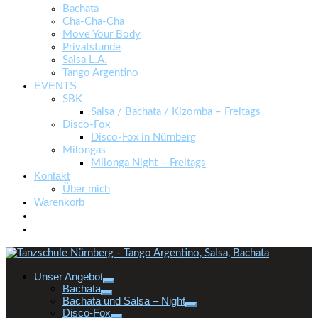
Bachata
Cha-Cha-Cha
Move Your Body
Privatstunde
Salsa L.A.
Tango Argentino
EVENTS
SBK
Salsa / Bachata / Kizomba – Freitags
Disco-Fox
Disco-Fox in Nürnberg
Milongas
Milonga Night – Freitags
Kontakt
Über mich
Warenkorb
Unser Angebot
Bachata
Bachata und Salsa – Night
Disco-Fox