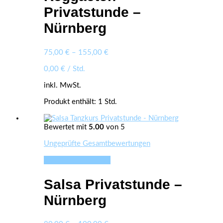
Varianten
Privatstunde –
auf.
Nürnberg
Die
Optionen
können
auf
75,00
€
–
155,00
€
der
0,00
€
/
Std.
Produktseite
gewählt
inkl. MwSt.
werden
Produkt enthält: 1
Std.
Bewertet mit
5.00
von 5
Ungeprüfte Gesamtbewertungen
Ausführung wählen
Dieses
Produkt
weist
Salsa Privatstunde –
mehrere
Varianten
Nürnberg
auf.
Die
Optionen