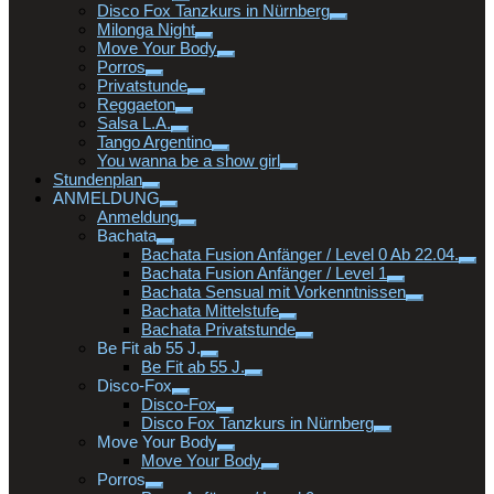
Disco Fox Tanzkurs in Nürnberg
Milonga Night
Move Your Body
Porros
Privatstunde
Reggaeton
Salsa L.A.
Tango Argentino
You wanna be a show girl
Stundenplan
ANMELDUNG
Anmeldung
Bachata
Bachata Fusion Anfänger / Level 0 Ab 22.04.
Bachata Fusion Anfänger / Level 1
Bachata Sensual mit Vorkenntnissen
Bachata Mittelstufe
Bachata Privatstunde
Be Fit ab 55 J.
Be Fit ab 55 J.
Disco-Fox
Disco-Fox
Disco Fox Tanzkurs in Nürnberg
Move Your Body
Move Your Body
Porros