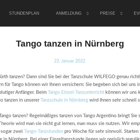
STUNDENPLAN
ANMELDUNG
PREISE
EV
Tango tanzen in Nürnberg
22. Januar 2022
rth tanzen? Dann sind Sie bei der Tanzschule WILFEGO genau richtig!
 für Tango können wir Ihnen versichern: Sie begeben sich bei uns in 
 blutiger Anfänger. Beim
Tango Einzel-Tanzunterricht
können wir uns ko
go tanzen in unserer
Tanzschule in Nürnberg
wird Ihnen sehr schnell 
h Tango tanzen? Regelmäßiges tanzen von Tango Argentino bringt Sie s
h Theorie wird man sie nicht gut lernen, man muss sie nutzen. Wir em
r sogar zwei
Tango-Tanzstunden
pro Woche für sehr sinnvoll. Starten
e in Nürnberg. Bei einer Einzeltanzstunde liegen wir preislich regulä