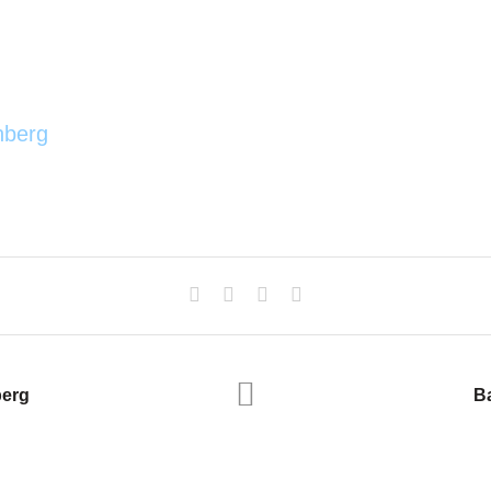
nberg
berg
B