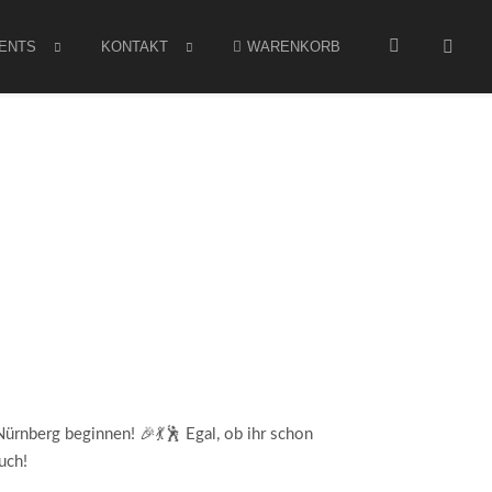
ENTS
KONTAKT
WARENKORB
ürnberg beginnen! 🎉💃🕺 Egal, ob ihr schon
uch!